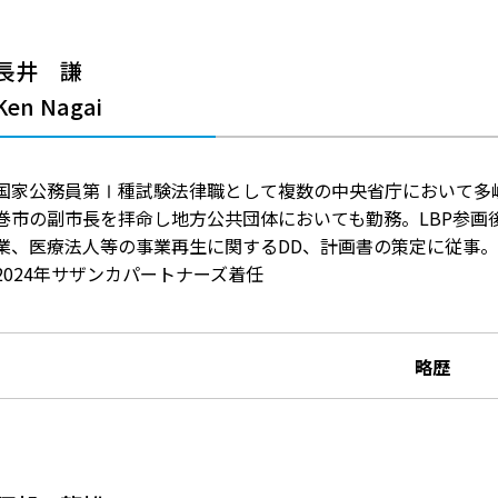
長井 謙
Ken Nagai
国家公務員第Ⅰ種試験法律職として複数の中央省庁において多
巻市の副市長を拝命し地方公共団体においても勤務。LBP参画
業、医療法人等の事業再生に関するDD、計画書の策定に従事。
2024年サザンカパートナーズ着任
略歴