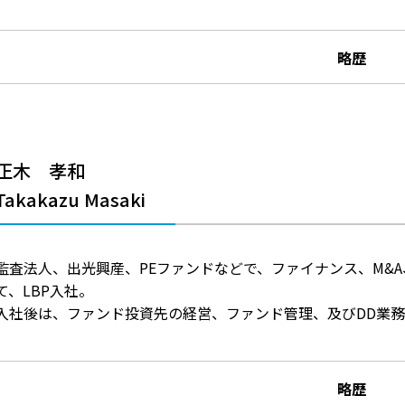
略歴
正木 孝和
Takakazu Masaki
監査法人、出光興産、PEファンドなどで、ファイナンス、M&A
て、LBP入社。
入社後は、ファンド投資先の経営、ファンド管理、及びDD業
略歴