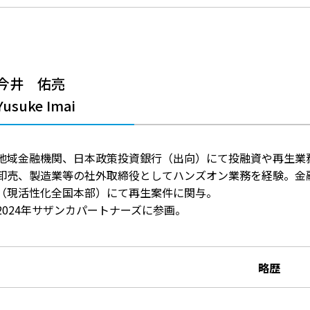
今井 佑亮
Yusuke Imai
地域金融機関、日本政策投資銀行（出向）にて投融資や再生業
卸売、製造業等の社外取締役としてハンズオン業務を経験。金
（現活性化全国本部）にて再生案件に関与。
2024年サザンカパートナーズに参画。
略歴