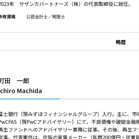
2023年 サザンカパートナーズ（株）の代表取締役に就任。
所有資格
公認会計士／税理士
略歴
町田 一郎
Ichiro Machida
富士銀行（現みずほフィナンシャルグループ）入行。主に、市
PwCFAS（現PwCアドバイザリー）にて、不良債権や破綻金
再生ファンドへのアドバイザリー業務に従事。その後、再生フ
従事。代表案件は、在阪の家電メーカー（年商200億円・従業員