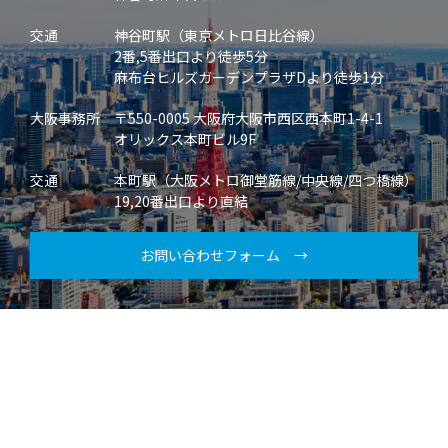
交通
神谷町駅（東京メトロ日比谷線）
2番,5番出口より徒歩5分
麻布台ヒルズガーデンプラザDより徒歩1分
大阪事務所
〒550-0005 大阪府大阪市西区西本町1-4-1
オリックス本町ビル9F
交通
本町駅（大阪メトロ御堂筋線/中央線/四つ橋線）
19,20番出口より直結
お問い合わせフォーム →